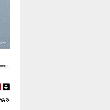
слова
YA