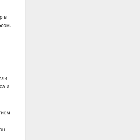
р в
осом.
или
са и
тием
он