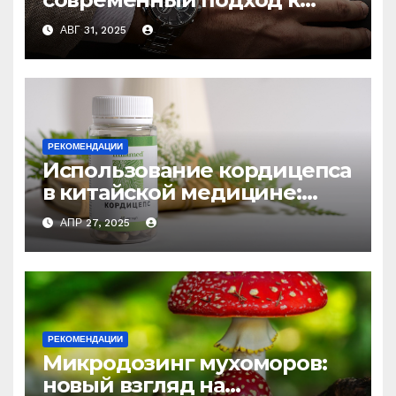
выбору аксессуаров
АВГ 31, 2025
РЕКОМЕНДАЦИИ
Использование кордицепса
в китайской медицине:
природное средство
АПР 27, 2025
против усталости и
истощения
РЕКОМЕНДАЦИИ
Микродозинг мухоморов:
новый взгляд на