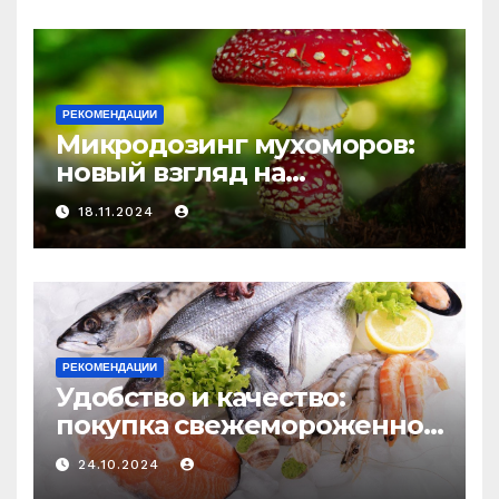
и истощения
РЕКОМЕНДАЦИИ
Микродозинг мухоморов:
новый взгляд на
психоделику
18.11.2024
РЕКОМЕНДАЦИИ
Удобство и качество:
покупка свежемороженной
рыбы онлайн
24.10.2024