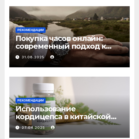
РЕКОМЕНДАЦИИ
Покупка часов онлайн:
современный подход к
выбору аксессуаров
31.08.2025
РЕКОМЕНДАЦИИ
Использование
кордицепса в китайской
медицине: природное
27.04.2025
средство против усталости