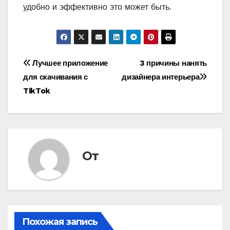
удобно и эффективно это может быть.
Навигация
Лучшее приложение
3 причины нанять
для скачивания с
дизайнера интерьера
по
TikTok
записям
От
Похожая запись