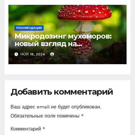
истощения
РЕКОМЕНДАЦИИ
Микродозинг мухоморов:
новый взгляд на
психоделику
НОЯ 18, 2024
Добавить комментарий
Ваш адрес email не будет опубликован.
Обязательные поля помечены
*
Комментарий
*