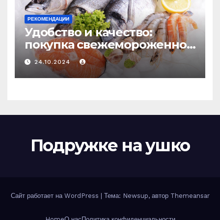
РЕКОМЕНДАЦИИ
Удобство и качество:
покупка свежемороженной
рыбы онлайн
24.10.2024
Подружке на ушко
Сайт работает на WordPress
|
Тема: Newsup, автор
Themeansar
Home
О нас
Политика конфиденциальности