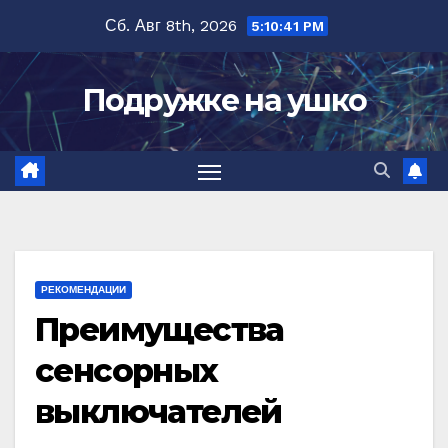
Перейти
Сб. Авг 8th, 2026
5:10:42 PM
к
содержимому
Подружке на ушко
РЕКОМЕНДАЦИИ
Преимущества
сенсорных
выключателей