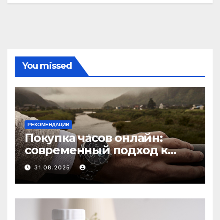
You missed
РЕКОМЕНДАЦИИ
Покупка часов онлайн:
современный подход к
выбору аксессуаров
31.08.2025