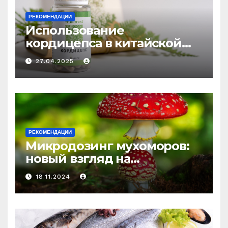
РЕКОМЕНДАЦИИ
Использование
кордицепса в китайской
медицине: природное
27.04.2025
средство против усталости
и истощения
РЕКОМЕНДАЦИИ
Микродозинг мухоморов:
новый взгляд на
психоделику
18.11.2024