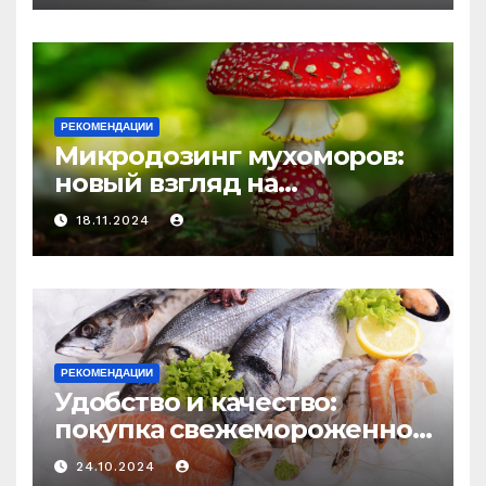
и истощения
РЕКОМЕНДАЦИИ
Микродозинг мухоморов:
новый взгляд на
психоделику
18.11.2024
РЕКОМЕНДАЦИИ
Удобство и качество:
покупка свежемороженной
рыбы онлайн
24.10.2024