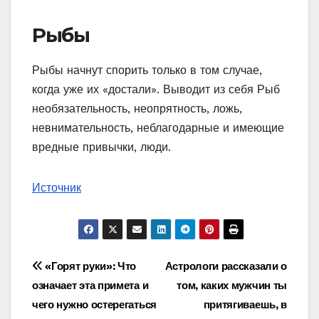
Рыбы
Рыбы начнут спорить только в том случае,
когда уже их «достали». Выводит из себя Рыб
необязательность, неопрятность, ложь,
невнимательность, неблагодарные и имеющие
вредные привычки, люди.
Источник
Навигация
«Горят руки»: Что
Астрологи рассказали о
означает эта примета и
том, каких мужчин ты
по
чего нужно остерегаться
притягиваешь, в