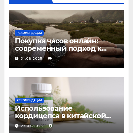
РЕКОМЕНДАЦИИ
Покупка часов онлайн:
современный подход к
выбору аксессуаров
31.08.2025
РЕКОМЕНДАЦИИ
Использование
кордицепса в китайской
медицине: природное
27.04.2025
средство против усталости