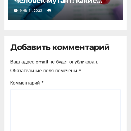
Человек-мутант: какие
генетические
ЯНВ 11, 2023
«суперспособности» есть у
вас?
Добавить комментарий
Ваш адрес email не будет опубликован.
Обязательные поля помечены
*
Комментарий
*