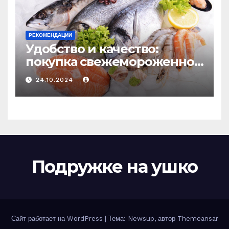
РЕКОМЕНДАЦИИ
Удобство и качество:
покупка свежемороженной
рыбы онлайн
24.10.2024
Подружке на ушко
Сайт работает на WordPress
|
Тема: Newsup, автор
Themeansar