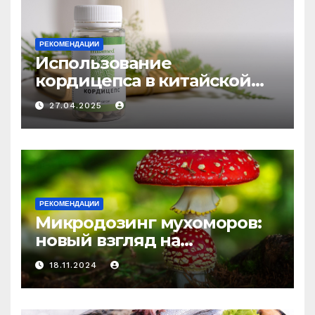
РЕКОМЕНДАЦИИ
Использование
кордицепса в китайской
медицине: природное
27.04.2025
средство против усталости
и истощения
РЕКОМЕНДАЦИИ
Микродозинг мухоморов:
новый взгляд на
психоделику
18.11.2024