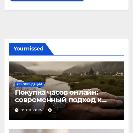
You missed
РЕКОМЕНДАЦИИ
Покупка часов онлайн:
современный подход к
выбору аксессуаров
31.08.2025