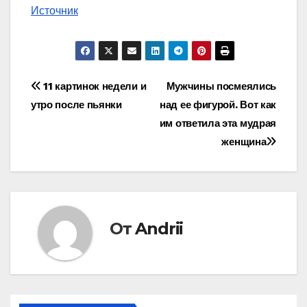
Источник
Навигация
11 картинок недели и
Мужчины посмеялись
утро после пьянки
над ее фигурой. Вот как
по
им ответила эта мудрая
записям
женщина
От
Andrii