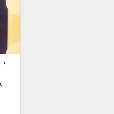
жно
а.