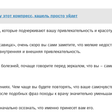
у этот компресс, кашель просто уйдет
 которые подчеркивают вашу привлекательность и красоту
савица!», очень скоро вы сами заметите, что мелкие недост
 внутренняя и внешняя привлекательность.
т болезней, почаще говорите перед зеркалом, что вы – са
ниях. Чем чаще вы будете повторять, что ваше самочувст
после подобных фраз походы к врачу значительно уменьша
начально осознать, что именно принесет вам его.