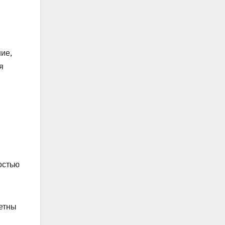
ие,
я
остью
метны