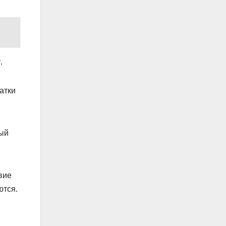
.
атки
мый
вие
ются.