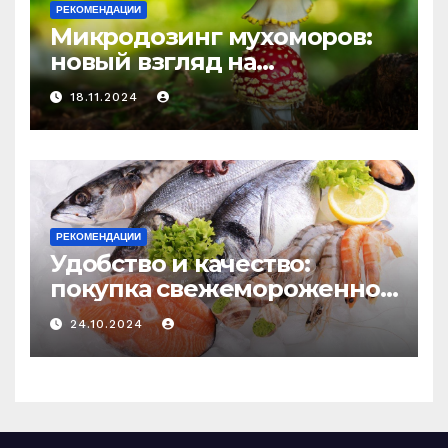
РЕКОМЕНДАЦИИ
Микродозинг мухоморов:
новый взгляд на
психоделику
18.11.2024
РЕКОМЕНДАЦИИ
Удобство и качество:
покупка свежемороженной
рыбы онлайн
24.10.2024