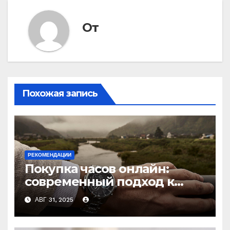
От
Похожая запись
РЕКОМЕНДАЦИИ
Покупка часов онлайн:
современный подход к
выбору аксессуаров
АВГ 31, 2025