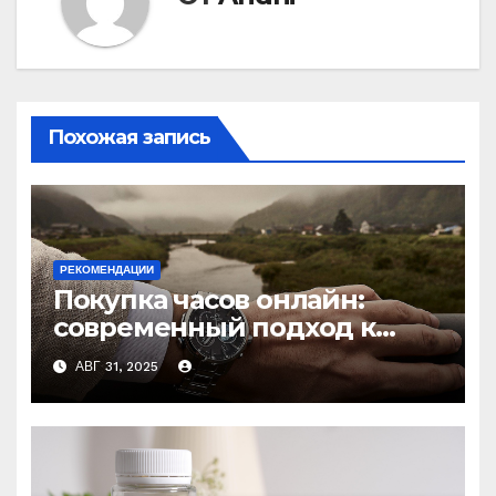
Похожая запись
РЕКОМЕНДАЦИИ
Покупка часов онлайн:
современный подход к
выбору аксессуаров
АВГ 31, 2025