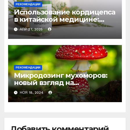
РЕКОМЕНДАЦИИ
Использование кордицепса
в китайской медицине:
природное средство
АПР 27, 2025
против усталости и
истощения
РЕКОМЕНДАЦИИ
Микродозинг мухоморов:
новый взгляд на
психоделику
НОЯ 18, 2024
Добавить комментарий