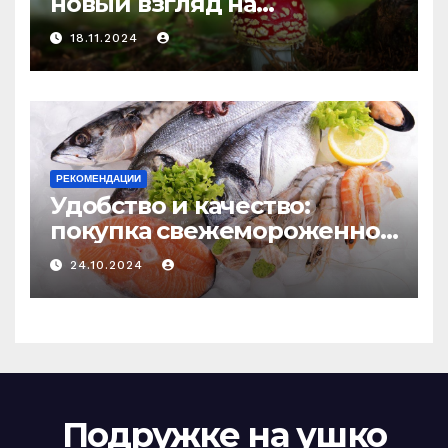
новый взгляд на
психоделику
18.11.2024
РЕКОМЕНДАЦИИ
Удобство и качество:
покупка свежемороженной
рыбы онлайн
24.10.2024
Подружке на ушко