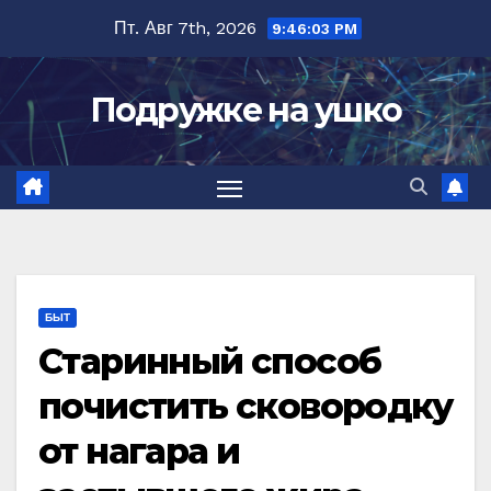
Перейти
Пт. Авг 7th, 2026
9:46:04 PM
к
содержимому
Подружке на ушко
БЫТ
Старинный способ
почистить сковородку
от нагара и