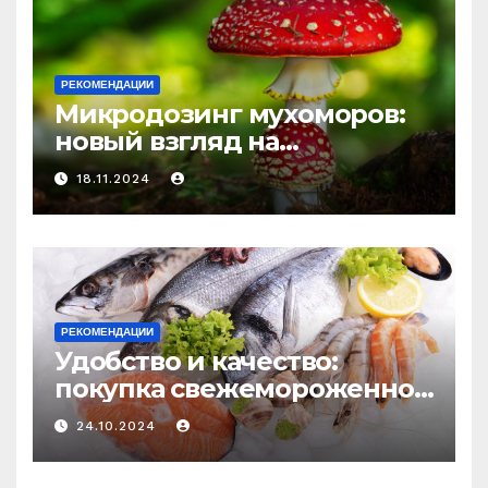
РЕКОМЕНДАЦИИ
Микродозинг мухоморов:
новый взгляд на
психоделику
18.11.2024
РЕКОМЕНДАЦИИ
Удобство и качество:
покупка свежемороженной
рыбы онлайн
24.10.2024