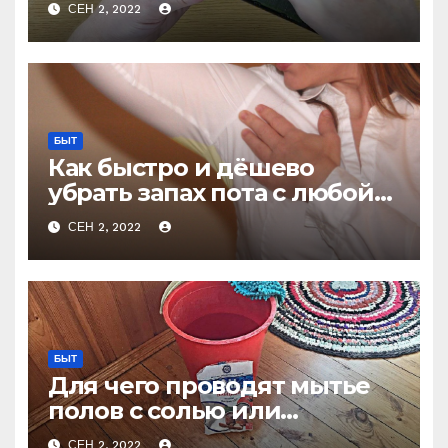
СЕН 2, 2022
БЫТ
Как быстро и дёшево
убрать запах пота с любой
одежды не стирая
СЕН 2, 2022
БЫТ
Для чего проводят мытье
полов с солью или
очевидное — невероятное
СЕН 2, 2022