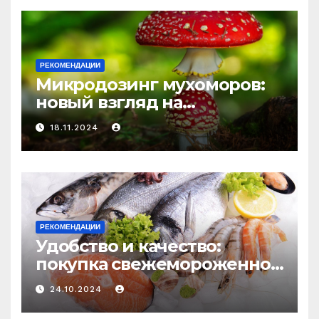
РЕКОМЕНДАЦИИ
Микродозинг мухоморов:
новый взгляд на
психоделику
18.11.2024
РЕКОМЕНДАЦИИ
Удобство и качество:
покупка свежемороженной
рыбы онлайн
24.10.2024