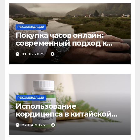
РЕКОМЕНДАЦИИ
Покупка часов онлайн:
современный подход к
выбору аксессуаров
31.08.2025
РЕКОМЕНДАЦИИ
Использование
кордицепса в китайской
медицине: природное
27.04.2025
средство против усталости
и истощения