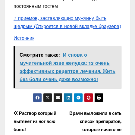
постоянным гостем
7 приемов, заставляющих мужчину быть
щедрым
(Откроется в новой вкладке браузера)
Источник
Смотрите также:
И снова о
мучительной язве желудка: 13 очень
эффективных рецептов лечения. Жить
без боли очень даже возможно!
Навигация
Раствор который
Врачи выложили в сеть
вытянет из ног всю
список препаратов,
по
боль!
которые ничего не