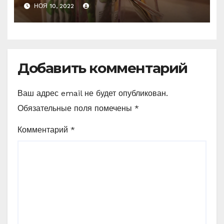
специи, они ещё
НОЯ 10, 2022
пригодятся в быту. Покажу
4 полезные фишки, как их
можно использовать
Добавить комментарий
Ваш адрес email не будет опубликован.
Обязательные поля помечены
*
Комментарий
*