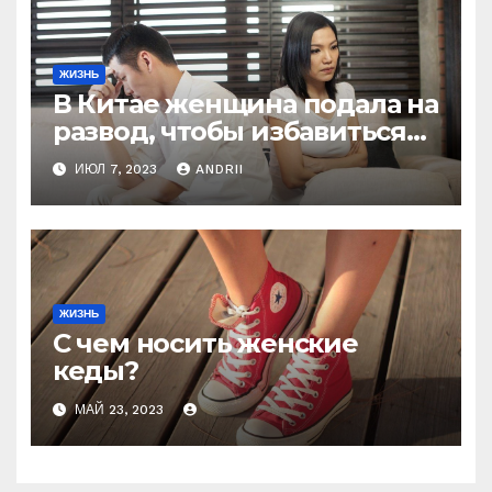
ЖИЗНЬ
В Китае женщина подала на
развод, чтобы избавиться
от мужа-деспота, который
ИЮЛ 7, 2023
ANDRII
заставлял её рожать 6 раз,
чтобы получить
наследника
ЖИЗНЬ
С чем носить женские
кеды?
МАЙ 23, 2023