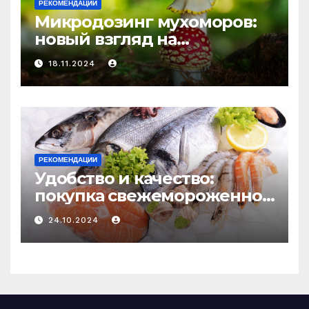
РЕКОМЕНДАЦИИ
Микродозинг мухоморов:
новый взгляд на
психоделику
18.11.2024
РЕКОМЕНДАЦИИ
Удобство и качество:
покупка свежемороженной
рыбы онлайн
24.10.2024