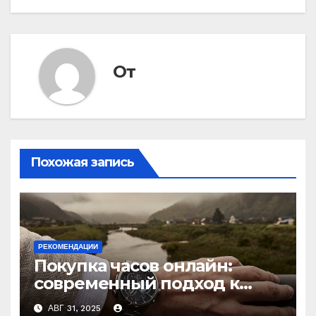
записям
От
Похожая запись
РЕКОМЕНДАЦИИ
Покупка часов онлайн:
современный подход к
выбору аксессуаров
АВГ 31, 2025