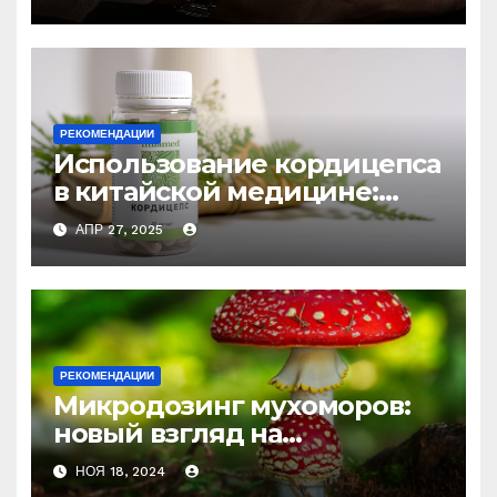
РЕКОМЕНДАЦИИ
Использование кордицепса
в китайской медицине:
природное средство
АПР 27, 2025
против усталости и
истощения
РЕКОМЕНДАЦИИ
Микродозинг мухоморов:
новый взгляд на
психоделику
НОЯ 18, 2024