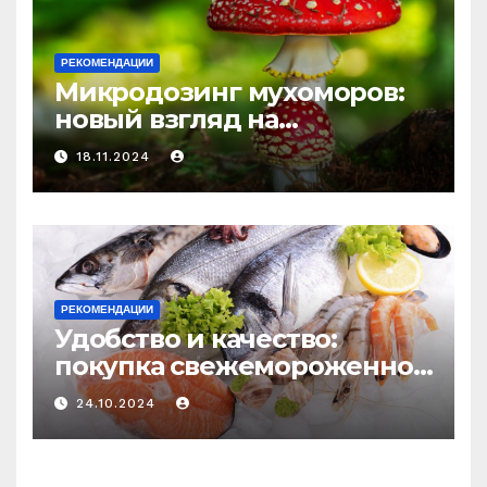
РЕКОМЕНДАЦИИ
Микродозинг мухоморов:
новый взгляд на
психоделику
18.11.2024
РЕКОМЕНДАЦИИ
Удобство и качество:
покупка свежемороженной
рыбы онлайн
24.10.2024