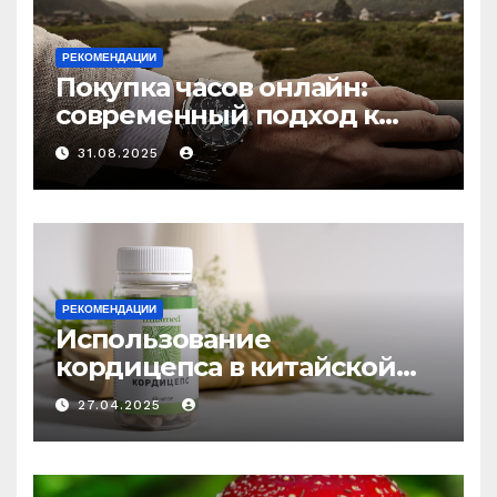
РЕКОМЕНДАЦИИ
Покупка часов онлайн:
современный подход к
выбору аксессуаров
31.08.2025
РЕКОМЕНДАЦИИ
Использование
кордицепса в китайской
медицине: природное
27.04.2025
средство против усталости
и истощения