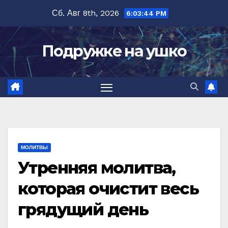
Перейти
Сб. Авг 8th, 2026
6:03:45 PM
к
содержимому
Подружке на ушко
МОЛИТВЫ
Утренняя молитва,
которая очистит весь
грядущий день