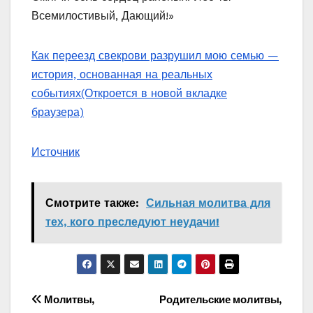
Всемилостивый, Дающий!»
Как переезд свекрови разрушил мою семью —
история, основанная на реальных
событиях
(Откроется в новой вкладке
браузера)
Источник
Смотрите также:
Сильная молитва для
тех, кого преследуют неудачи!
Навигация
Молитвы,
Родительские молитвы,