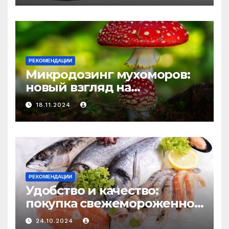
и истощения
РЕКОМЕНДАЦИИ
Микродозинг мухоморов:
новый взгляд на
психоделику
18.11.2024
РЕКОМЕНДАЦИИ
Удобство и качество:
покупка свежемороженной
рыбы онлайн
24.10.2024