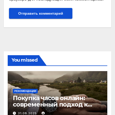
You missed
РЕКОМЕНДАЦИИ
Покупка часов онлайн:
современный подход к
выбору аксессуаров
31.08.2025