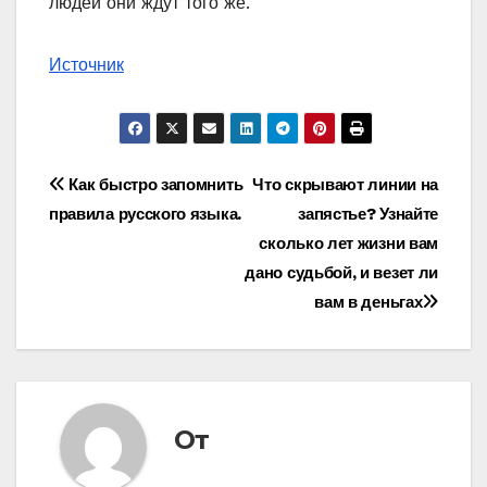
людей они ждут того же.
Источник
Навигация
Как быстро запомнить
Что скрывают линии на
правила русского языка.
запястье? Узнайте
по
сколько лет жизни вам
записям
дано судьбой, и везет ли
вам в деньгах
От