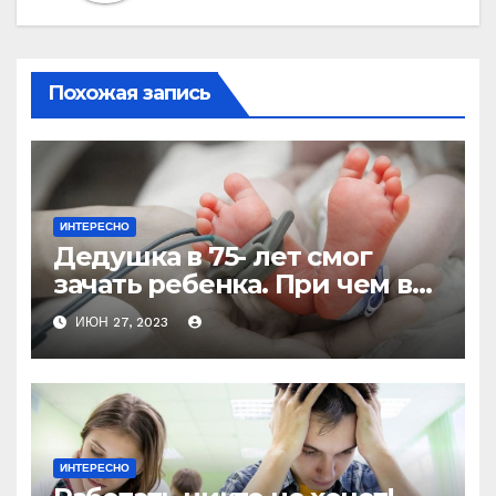
Похожая запись
ИНТЕРЕСНО
Дедушка в 75- лет смог
зачать ребенка. При чем в
один день стал не только
ИЮН 27, 2023
отцом, но и мужем!
ИНТЕРЕСНО