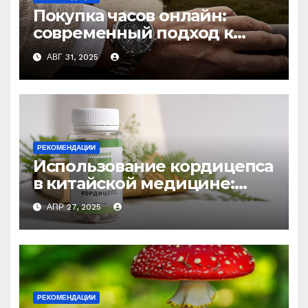
Покупка часов онлайн:
современный подход к
выбору аксессуаров
АВГ 31, 2025
РЕКОМЕНДАЦИИ
Использование кордицепса
в китайской медицине:
природное средство
АПР 27, 2025
против усталости и
истощения
РЕКОМЕНДАЦИИ