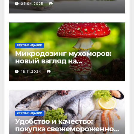
медицине: природное
27.04.2025
средство против усталости
и истощения
РЕКОМЕНДАЦИИ
Микродозинг мухоморов:
новый взгляд на
психоделику
18.11.2024
РЕКОМЕНДАЦИИ
Удобство и качество:
покупка свежемороженной