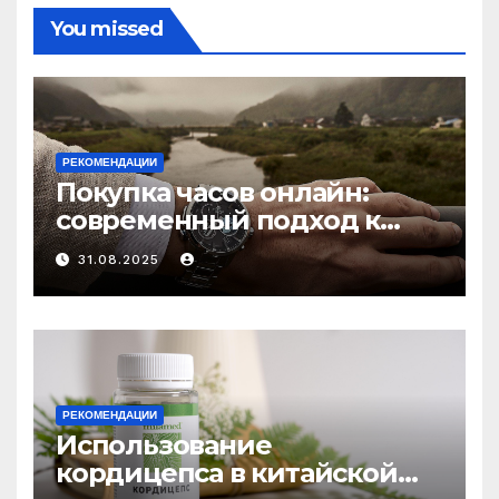
You missed
РЕКОМЕНДАЦИИ
Покупка часов онлайн:
современный подход к
выбору аксессуаров
31.08.2025
РЕКОМЕНДАЦИИ
Использование
кордицепса в китайской