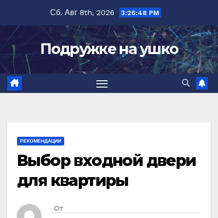
Перейти
Сб. Авг 8th, 2026
3:26:49 PM
к
содержимому
Подружке на ушко
РЕКОМЕНДАЦИИ
Выбор входной двери
для квартиры
От