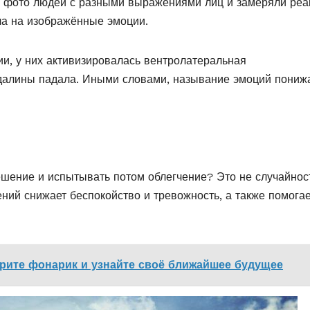
и фото людей с разными выражениями лиц и замеряли ре
ла на изображённые эмоции.
ии, у них активизировалась вентролатеральная
ндалины падала. Иными словами, называние эмоций пониж
шение и испытывать потом облегчение? Это не случайнос
ний снижает беспокойство и тревожность, а также помогае
рите фонарик и узнайте своё ближайшее будущее