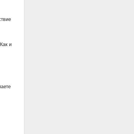
ствие
Как и
маете