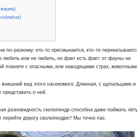
 eques)
culeatus)
и по-разному: кто-то пресмыкается, кто-то перекатываетс
 любить или не любить, но факт есть факт: от фауны не
ой планете с опасными, или наводящими страх, животными
 внешний вид этого насекомого. Длинная, с щупальцами и
е представить о ней.
орая разновидность сколопендр способна даже поймать лет
т перейти дорогу сколопендре? Мы точно пас.