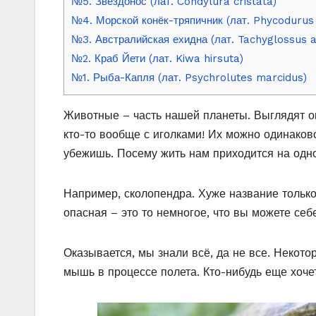
№5. Звездонос (лат. Condylura cristata)
№4. Морской конёк-тряпичник (лат. Phycodurus
№3. Австралийская ехидна (лат. Tachyglossus a
№2. Краб Йети (лат. Kiwa hirsuta)
№1. Рыба-Капля (лат. Psychrolutes marcidus)
Животные – часть нашей планеты. Выглядят он
кто-то вообще с иголками! Их можно одинаково
убежишь. Посему жить нам приходится на одн
Например, сколопендра. Хуже название только
опасная – это то немногое, что вы можете себ
Оказывается, мы знали всё, да не все. Некот
мышь в процессе полета. Кто-нибудь еще хоче