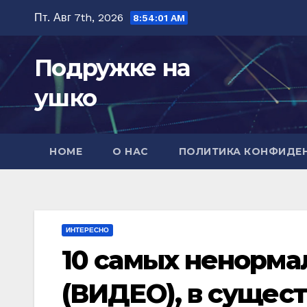
Перейти
Пт. Авг 7th, 2026
8:54:03 AM
к
содержимому
Подружке на
ушко
HOME
О НАС
ПОЛИТИКА КОНФИДЕ
ИНТЕРЕСНО
10 самых ненорм
(ВИДЕО), в сущес