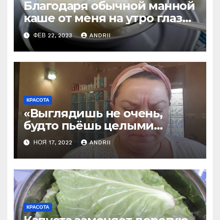
Благодаря обычной манной
каше от меня на утро глаз
не оторвать!
ФЕВ 22, 2023
ANDRII
КРАСОТА
«Выглядишь не очень,
будто пьёшь целыми
днями»: такие 3 вещи
НОЯ 17, 2022
ANDRII
нужно делать с утра, чтобы
снимать отёки (по совету
косметолога)
КРАСОТА