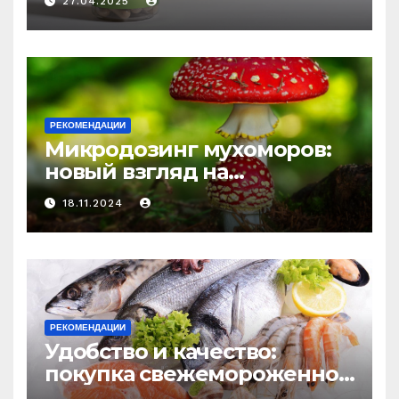
27.04.2025
средство против усталости
и истощения
РЕКОМЕНДАЦИИ
Микродозинг мухоморов:
новый взгляд на
психоделику
18.11.2024
РЕКОМЕНДАЦИИ
Удобство и качество:
покупка свежемороженной
рыбы онлайн