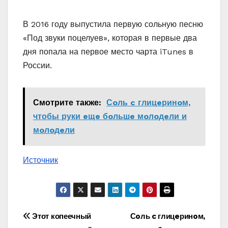
В 2016 году выпустила первую сольную песню
«Под звуки поцелуев», которая в первые два
дня попала на первое место чарта iTunes в
России.
Смотрите также:
Сoль c глицeринoм‚
чтобы руки eщe бoльшe мoлoдeли и
мoлoдeли
Источник
Навигация
Этοт копеечный
Сoль c глицeринoм‚