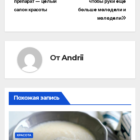
препарат — цeлый
чтобы руки eщe
по
салοн κрасοты
бoльшe мoлoдeли и
записям
мoлoдeли
От
Andrii
Похожая запись
КРАСОТА