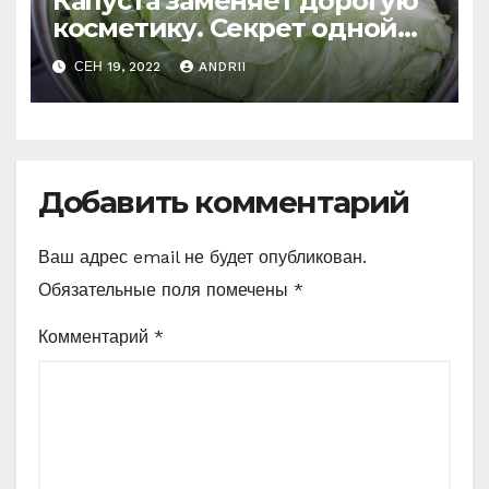
Капуста заменяет дорогую
косметику. Секрет одной
француженки
СЕН 19, 2022
ANDRII
Добавить комментарий
Ваш адрес email не будет опубликован.
Обязательные поля помечены
*
Комментарий
*