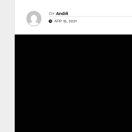
От
Andrii
АПР 15, 2021