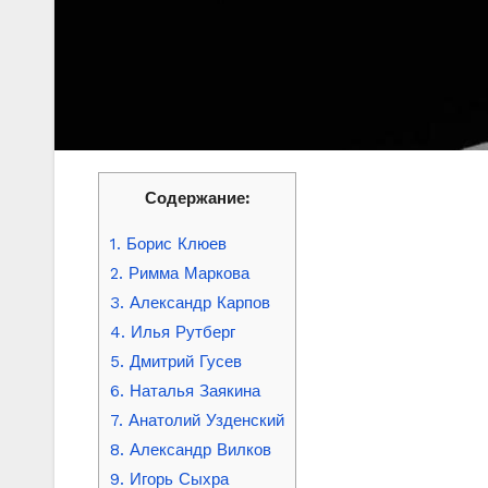
Содержание:
1. Борис Клюев
2. Римма Маркова
3. Александр Карпов
4. Илья Рутберг
5. Дмитрий Гусев
6. Наталья Заякина
7. Анатолий Узденский
8. Александр Вилков
9. Игорь Сыхра