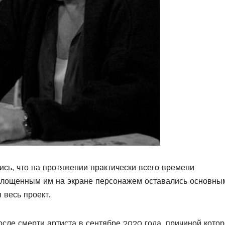
ись, что на протяжении практически всего времени
площенным им на экране персонажем оставались основны
 весь проект.
после смерти артиста в сентябре 2020 года, причиной кото