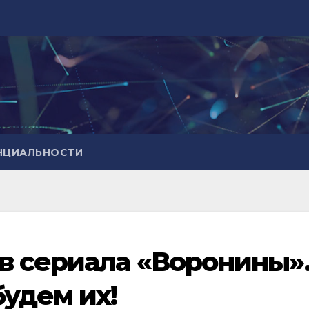
НЦИАЛЬНОСТИ
в сериала «Воронины»
будем их!