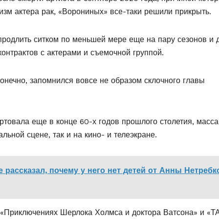
зм актера рак, «Ворониных» все-таки решили прикрыть.
продлить ситком по меньшей мере еще на пару сезонов и 
онтрактов с актерами и съемочной группой.
онечно, запомнился вовсе не образом склочного главы
артовала еще в конце 60-х годов прошлого столетия, масса
льной сцене, так и на кино- и телеэкране.
рассказал, почему у него нет детей от Анны Нетребк
«Приключениях Шерлока Холмса и доктора Ватсона» и «