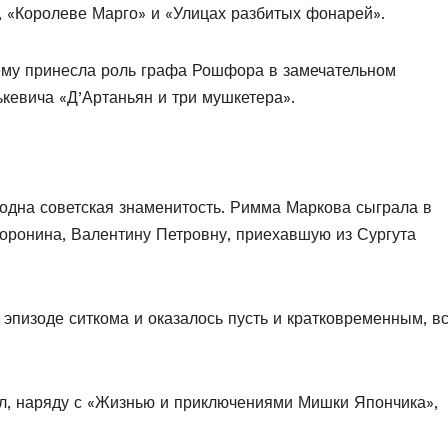
, «Королеве Марго» и «Улицах разбитых фонарей».
ему принесла роль графа Рошфора в замечательном
евича «Д’Артаньян и три мушкетера».
одна советская знаменитость. Римма Маркова сыграла в
оронина, Валентину Петровну, приехавшую из Сургута
эпизоде ситкома и оказалось пусть и кратковременным, в
ал, наряду с «Жизнью и приключениями Мишки Япончика»,