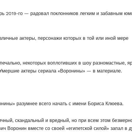
брь 2019-го — радовал поклонников легким и забавным ю
азличные актеры, персонажи которых в той или иной мере
е печально, некоторых воплотивших в шоу разномастные, я
. Умершие актеры сериала «Воронины» — в материале.
нины» разумнее всего начать с имени Бориса Клюева.
ичный, скандальный и вредный, но при всем этом безмерн
ич Воронин вместе со своей «египетской силой» запал в 