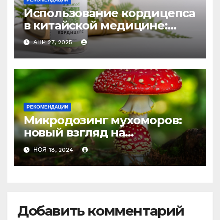
Использование кордицепса
в китайской медицине:
природное средство
АПР 27, 2025
против усталости и
истощения
РЕКОМЕНДАЦИИ
Микродозинг мухоморов:
новый взгляд на
психоделику
НОЯ 18, 2024
Добавить комментарий