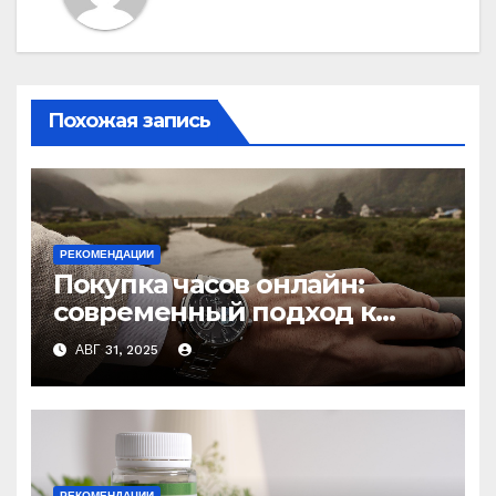
Похожая запись
РЕКОМЕНДАЦИИ
Покупка часов онлайн:
современный подход к
выбору аксессуаров
АВГ 31, 2025
РЕКОМЕНДАЦИИ