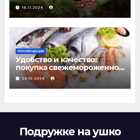
психоделику
18.11.2024
РЕКОМЕНДАЦИИ
Удобство и качество:
покупка свежемороженной
рыбы онлайн
24.10.2024
Подружке на ушко