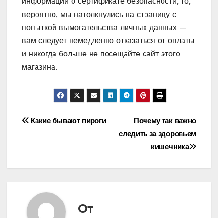
информации о сертификате безопасности, то,
вероятно, мы натолкнулись на страницу с
попыткой вымогательства личных данных —
вам следует немедленно отказаться от оплаты
и никогда больше не посещайте сайт этого
магазина.
Навигация
Какие бывают пироги
Почему так важно
следить за здоровьем
по
кишечника
записям
От