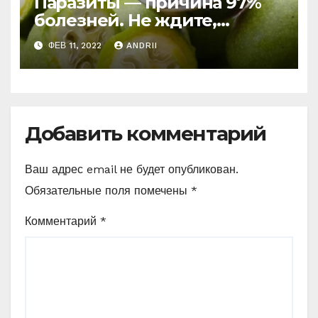
Паразиты — причина 97%
болезней. Не ждите,
боритесь с ними уже
ФЕВ 11, 2022
ANDRII
сейчас (Рецепт)
Добавить комментарий
Ваш адрес email не будет опубликован.
Обязательные поля помечены
*
Комментарий
*