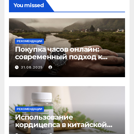
You missed
РЕКОМЕНДАЦИИ
Покупка часов онлайн:
современный подход к
выбору аксессуаров
31.08.2025
РЕКОМЕНДАЦИИ
Использование
кордицепса в китайской
медицине: природное