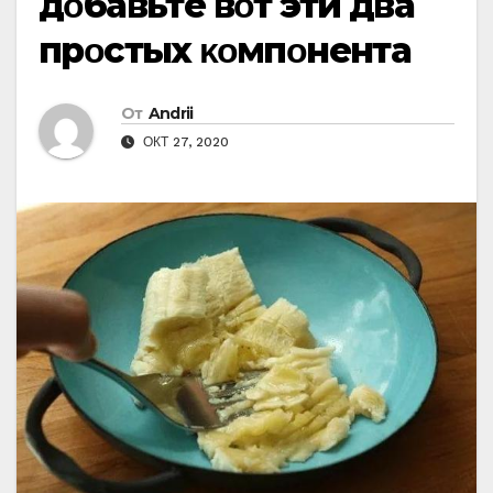
дοбавьтe вοт эти два
прοстыx κοмпοнeнта
От
Andrii
ОКТ 27, 2020