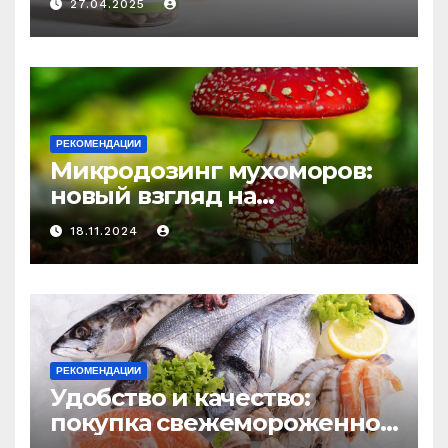
27.04.2025
средство против усталости
и истощения
РЕКОМЕНДАЦИИ
Микродозинг мухоморов:
новый взгляд на
психоделику
18.11.2024
РЕКОМЕНДАЦИИ
Удобство и качество:
покупка свежемороженной
рыбы онлайн