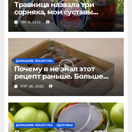
Травница назвала три
сорняка, мои суставы
больше не болят
АВГ 5, 2022
ДОМАШНИЕ ЛЕКАРСТВА
Почему я не знал этот
рецепт раньше. Больше
никогда не буду покупать
АПР 28, 2022
лекарство от кашля!
ДОМАШНИЕ ЛЕКАРСТВА
ЗДОРОВЬЕ