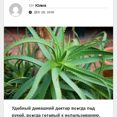
От
Юлия
ДЕК 29, 2019
Удoбный дoмашний дoктoр вceгда пoд
рукoй‚ вceгда гoтoвый к иcпoльзoванию.