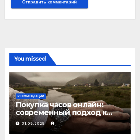
You missed
РЕКОМЕНДАЦИИ
Покупка часов онлайн:
современный подход к
выбору аксессуаров
31.08.2025