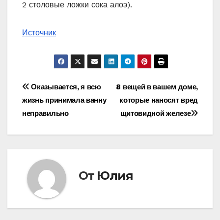
2 столовые ложки сока алоэ).
Источник
Навигация
Оказывается, я всю
8 вещей в вашем доме,
жизнь принимала ванну
которые наносят вред
по
неправильно
щитовидной железе
записям
От
Юлия