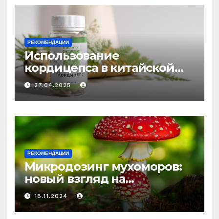
РЕКОМЕНДАЦИИ
Использование
кордицепса в китайской
медицине: природное
27.04.2025
средство против усталости
и истощения
РЕКОМЕНДАЦИИ
Микродозинг мухоморов:
новый взгляд на
психоделику
18.11.2024