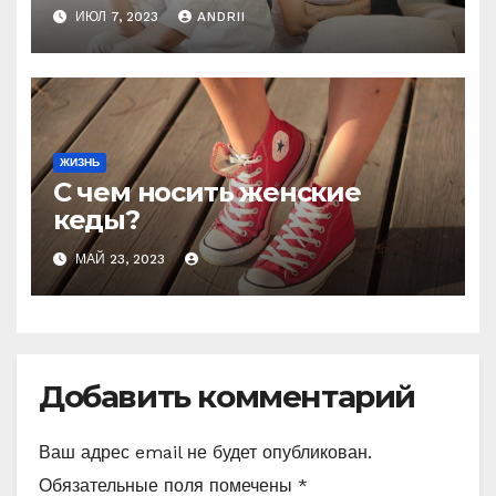
от мужа-деспота, который
ИЮЛ 7, 2023
ANDRII
заставлял её рожать 6 раз,
чтобы получить
наследника
ЖИЗНЬ
С чем носить женские
кеды?
МАЙ 23, 2023
Добавить комментарий
Ваш адрес email не будет опубликован.
Обязательные поля помечены
*