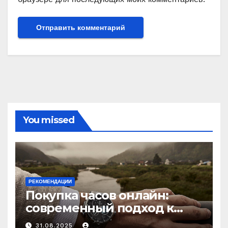
You missed
РЕКОМЕНДАЦИИ
Покупка часов онлайн:
современный подход к
выбору аксессуаров
31.08.2025