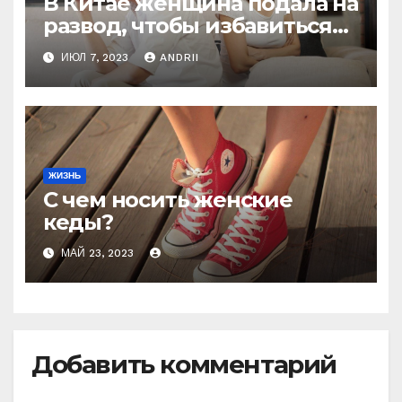
В Китае женщина подала на
развод, чтобы избавиться
от мужа-деспота, который
ИЮЛ 7, 2023
ANDRII
заставлял её рожать 6 раз,
чтобы получить
наследника
ЖИЗНЬ
С чем носить женские
кеды?
МАЙ 23, 2023
Добавить комментарий