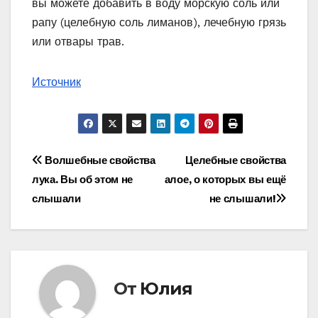
вы можете добавить в воду морскую соль или
рапу (целебную соль лиманов), лечебную грязь
или отвары трав.
Источник
Навигация
Волшебные свойства
Целебные свойства
лука. Вы об этом не
алое, о которых вы ещё
по
слышали
не слышали!
записям
От
Юлия