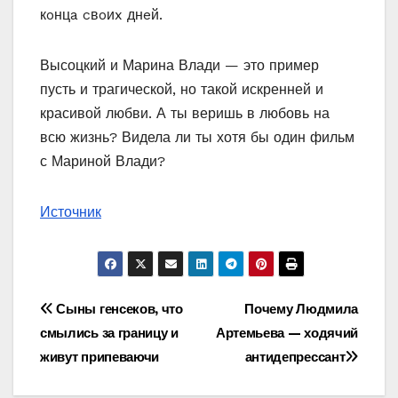
кoнцa cвoиx днeй.
Высоцкий и Марина Влади — это пример
пусть и трагической, но такой искренней и
красивой любви. А ты веришь в любовь на
всю жизнь? Видела ли ты хотя бы один фильм
с Мариной Влади?
Источник
Навигация
Сыны генсеков, что
Почему Людмила
смылись за границу и
Артемьева — ходячий
по
живут припеваючи
антидепрессант
записям