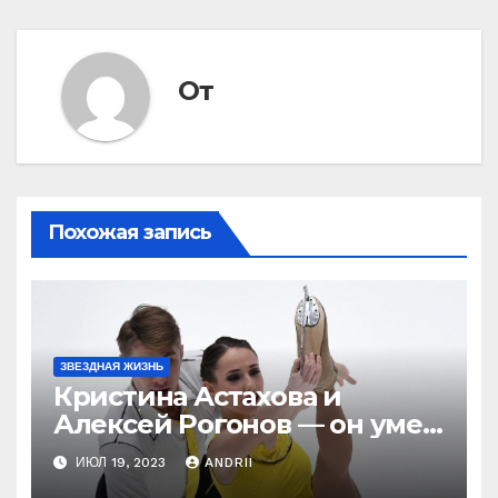
От
Похожая запись
ЗВЕЗДНАЯ ЖИЗНЬ
Кристина Астахова и
Алексей Рогонов — он умер
ради неё, а зря! Как
ИЮЛ 19, 2023
ANDRII
непредсказуема жизнь!