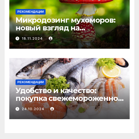
РЕКОМЕНДАЦИИ
Микродозинг мухоморов:
новый взгляд на
психоделику
18.11.2024
РЕКОМЕНДАЦИИ
Удобство и качество:
покупка свежемороженной
рыбы онлайн
24.10.2024