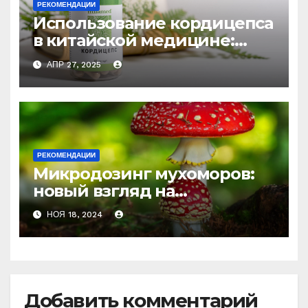
РЕКОМЕНДАЦИИ
Использование кордицепса
в китайской медицине:
природное средство
АПР 27, 2025
против усталости и
истощения
РЕКОМЕНДАЦИИ
Микродозинг мухоморов:
новый взгляд на
психоделику
НОЯ 18, 2024
Добавить комментарий