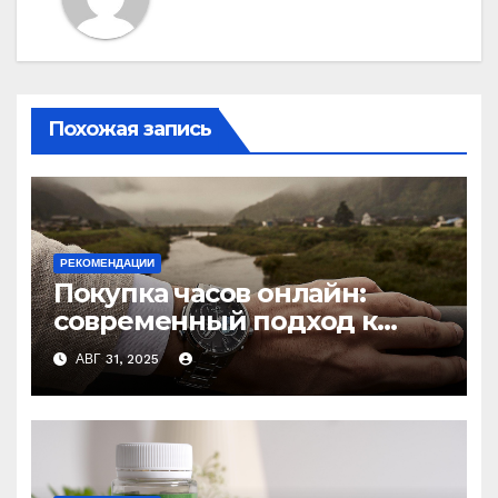
Похожая запись
РЕКОМЕНДАЦИИ
Покупка часов онлайн:
современный подход к
выбору аксессуаров
АВГ 31, 2025