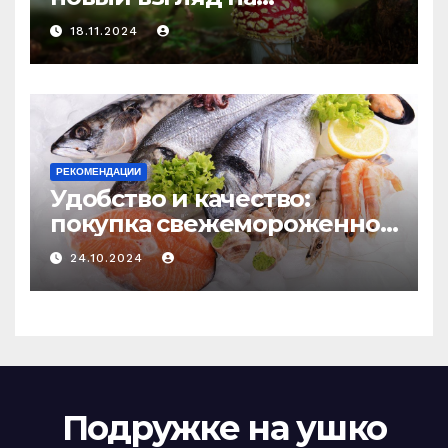
психоделику
18.11.2024
РЕКОМЕНДАЦИИ
Удобство и качество:
покупка свежемороженной
рыбы онлайн
24.10.2024
Подружке на ушко