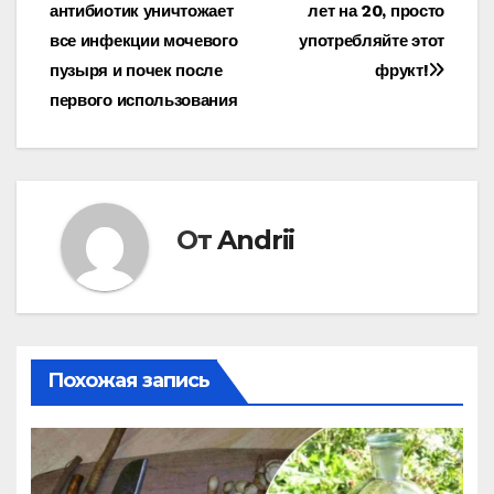
по
антибиотик уничтожает
лет на 20, просто
записям
все инфекции мочевого
употребляйте этот
пузыря и почек после
фрукт!
первого использования
От
Andrii
Похожая запись