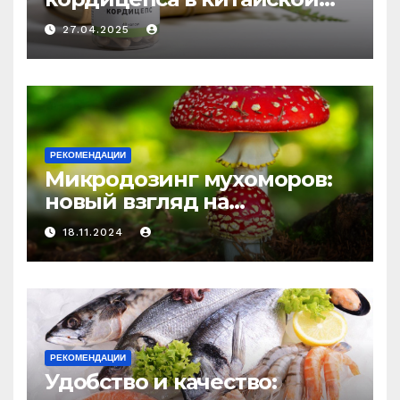
медицине: природное
27.04.2025
средство против усталости
и истощения
РЕКОМЕНДАЦИИ
Микродозинг мухоморов:
новый взгляд на
психоделику
18.11.2024
РЕКОМЕНДАЦИИ
Удобство и качество: