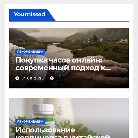
You missed
РЕКОМЕНДАЦИИ
Покупка часов онлайн:
современный подход к
выбору аксессуаров
31.08.2025
РЕКОМЕНДАЦИИ
Использование
кордицепса в китайской