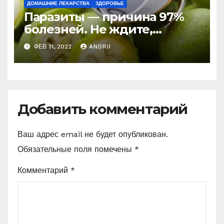
ДОМАШНИЕ ЛЕКАРСТВА
ЗДОРОВЬЕ
Паразиты — причина 97%
болезней. Не ждите,
боритесь с ними уже
ФЕВ 11, 2022
ANDRII
сейчас (Рецепт)
Добавить комментарий
Ваш адрес email не будет опубликован.
Обязательные поля помечены
*
Комментарий
*