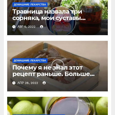
ДОМАШНИЕ ЛЕКАРСТВА
Травница назвала три
сорняка, мои суставы
больше не болят
АВГ 5, 2022
ДОМАШНИЕ ЛЕКАРСТВА
Почему я не знал этот
рецепт раньше. Больше
никогда не буду покупать
АПР 28, 2022
лекарство от кашля!