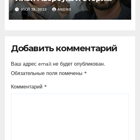
Тутберидзе. Кто же
ИЮЛ 19, 2023
ANDRII
«перетянет одеяло» на
себя
Добавить комментарий
Ваш адрес email не будет опубликован.
Обязательные поля помечены
*
Комментарий
*