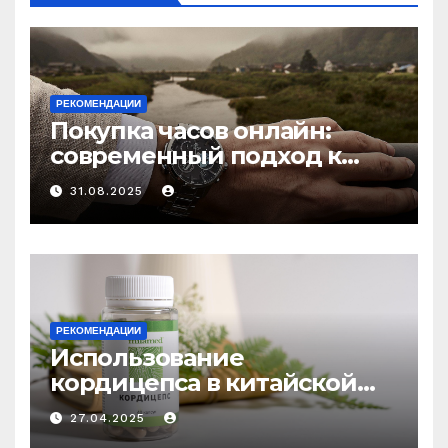
РЕКОМЕНДАЦИИ
Покупка часов онлайн:
современный подход к
выбору аксессуаров
31.08.2025
РЕКОМЕНДАЦИИ
Использование
кордицепса в китайской
медицине: природное
27.04.2025
средство против усталости