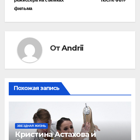
записям
режиссера на съемках
после 60
фильма
От
Andrii
Похожая запись
ЗВЕЗДНАЯ ЖИЗНЬ
Кристина Астахова и