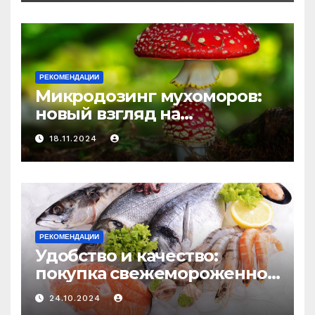
и истощения
РЕКОМЕНДАЦИИ
Микродозинг мухоморов:
новый взгляд на
психоделику
18.11.2024
РЕКОМЕНДАЦИИ
Удобство и качество:
покупка свежемороженной
рыбы онлайн
24.10.2024