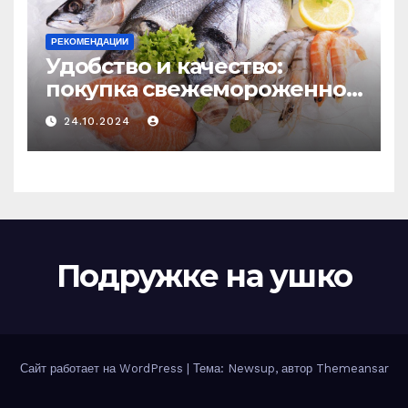
РЕКОМЕНДАЦИИ
Удобство и качество:
покупка свежемороженной
рыбы онлайн
24.10.2024
Подружке на ушко
Сайт работает на WordPress
|
Тема: Newsup, автор
Themeansar