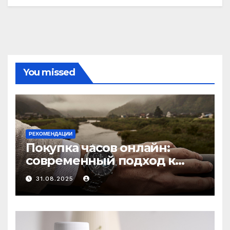
You missed
РЕКОМЕНДАЦИИ
Покупка часов онлайн:
современный подход к
выбору аксессуаров
31.08.2025