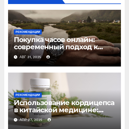
РЕКОМЕНДАЦИИ
Покупка часов онлайн:
современный подход к
выбору аксессуаров
АВГ 31, 2025
РЕКОМЕНДАЦИИ
Использование кордицепса
в китайской медицине:
природное средство
АПР 27, 2025
против усталости и