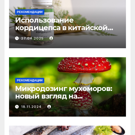
РЕКОМЕНДАЦИИ
Использование
кордицепса в китайской
медицине: природное
27.04.2025
средство против усталости
и истощения
РЕКОМЕНДАЦИИ
Микродозинг мухоморов:
новый взгляд на
психоделику
18.11.2024