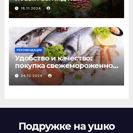
психоделику
18.11.2024
РЕКОМЕНДАЦИИ
Удобство и качество:
покупка свежемороженной
рыбы онлайн
24.10.2024
Подружке на ушко