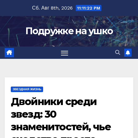
Перейти
Сб. Авг 8th, 2026
11:11:23 PM
к
содержимому
Подружке на ушко
ЗВЕЗДНАЯ ЖИЗНЬ
Двойники среди
звезд: 30
знаменитостей, чье