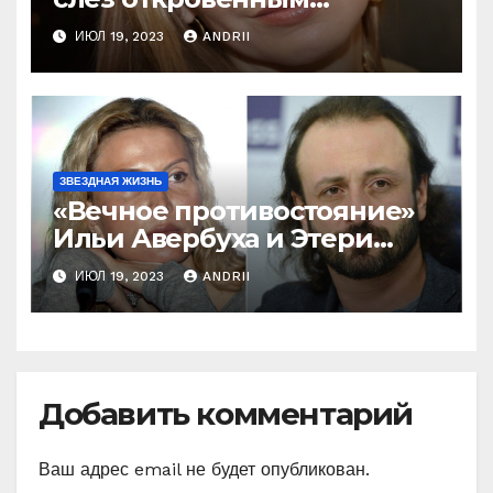
признанием об Оксане
ИЮЛ 19, 2023
ANDRII
Домниной! Ну и ну!
ЗВЕЗДНАЯ ЖИЗНЬ
«Вечное противостояние»
Ильи Авербуха и Этери
Тутберидзе. Кто же
ИЮЛ 19, 2023
ANDRII
«перетянет одеяло» на
себя
Добавить комментарий
Ваш адрес email не будет опубликован.