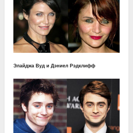
Элайджа Вуд и Дэниел Рэдклифф