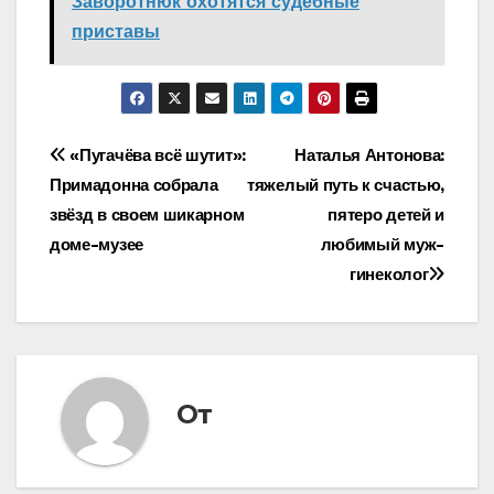
Заворотнюк охотятся судебные
приставы
Навигация
«Пугачёва всё шутит»:
Наталья Антонова:
Примадонна собрала
тяжелый путь к счастью,
по
звёзд в своем шикарном
пятеро детей и
записям
доме-музее
любимый муж-
гинеколог
От