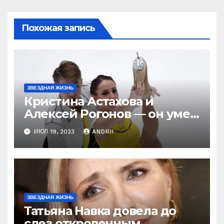
Похожая запись
ЗВЕЗДНАЯ ЖИЗНЬ
Кристина Астахова и
Алексей Рогонов — он умер
ради неё, а зря! Как
ИЮЛ 19, 2023
ANDRII
непредсказуема жизнь!
ЗВЕЗДНАЯ ЖИЗНЬ
Татьяна Навка довела до
слез откровенным