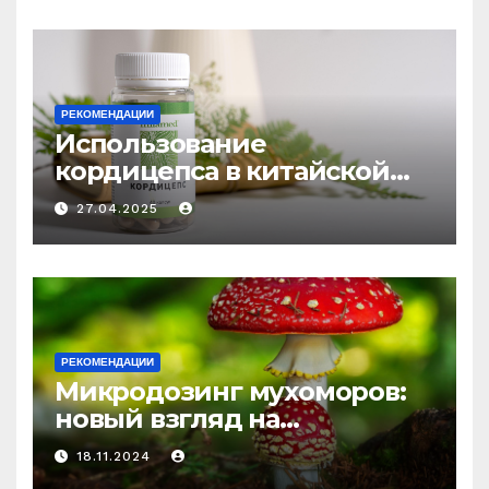
РЕКОМЕНДАЦИИ
Использование
кордицепса в китайской
медицине: природное
27.04.2025
средство против усталости
и истощения
РЕКОМЕНДАЦИИ
Микродозинг мухоморов:
новый взгляд на
психоделику
18.11.2024