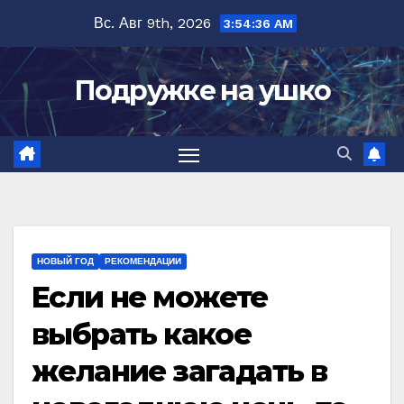
Перейти
Вс. Авг 9th, 2026
3:54:37 AM
к
содержимому
Подружке на ушко
НОВЫЙ ГОД
РЕКОМЕНДАЦИИ
Если не можете
выбрать какое
желание загадать в