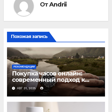
От
Andrii
Похожая запись
РЕКОМЕНДАЦИИ
Покупка часов онлайн:
современный подход к
выбору аксессуаров
АВГ 31, 2025