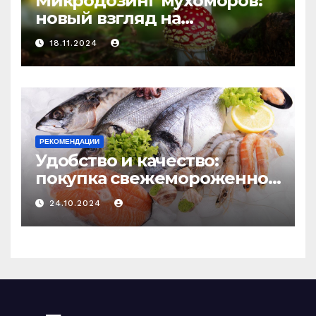
Микродозинг мухоморов:
новый взгляд на
психоделику
18.11.2024
РЕКОМЕНДАЦИИ
Удобство и качество:
покупка свежемороженной
рыбы онлайн
24.10.2024