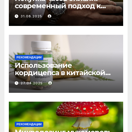
современный подход к
выбору аксессуаров
31.08.2025
РЕКОМЕНДАЦИИ
Использование
кордицепса в китайской
медицине: природное
27.04.2025
средство против усталости
и истощения
РЕКОМЕНДАЦИИ