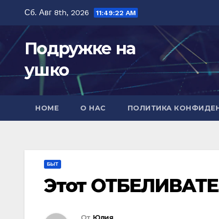
Перейти
Сб. Авг 8th, 2026
11:49:23 AM
к
содержимому
Подружке на
ушко
HOME
О НАС
ПОЛИТИКА КОНФИДЕ
БЫТ
Этот ОТБЕЛИВАТЕЛ
От
Юлия