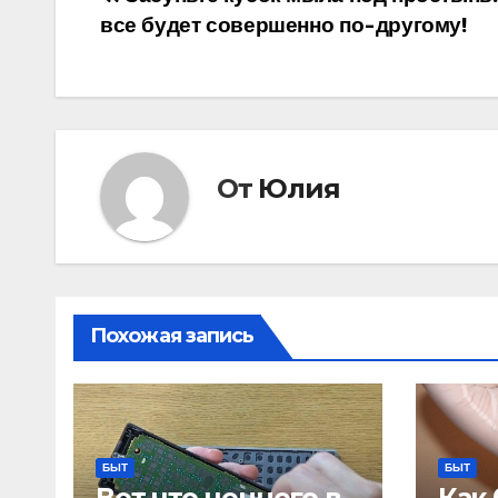
Навигация
все будет совершенно по-другому!
по
записям
От
Юлия
Похожая запись
БЫТ
БЫТ
Вот что ценного в
Как