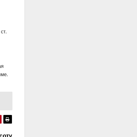
ст.
ая
име.
соту