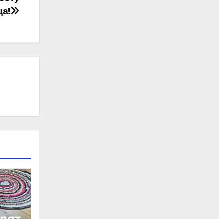
ца!
одят