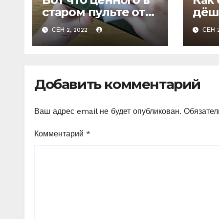
старом пульте от
дёш
телевизора
запа
СЕН 2, 2022
СЕН 2
оде
Добавить комментарий
Ваш адрес email не будет опубликован.
Обязател
Комментарий
*