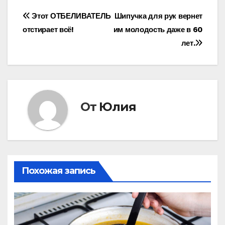
Навигация
Этот ОТБЕЛИВАТЕЛЬ
Шипучка для рук вернет
отстирает всё!
им молодость даже в 60
по
лет.
записям
От
Юлия
Похожая запись