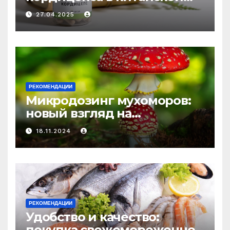
медицине: природное
27.04.2025
средство против усталости
и истощения
РЕКОМЕНДАЦИИ
Микродозинг мухоморов:
новый взгляд на
психоделику
18.11.2024
РЕКОМЕНДАЦИИ
Удобство и качество:
покупка свежемороженной