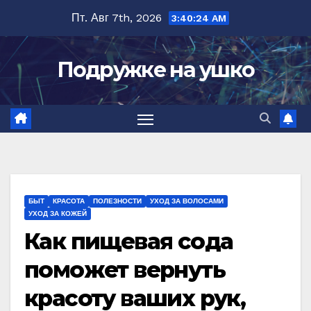
Перейти
Пт. Авг 7th, 2026
3:40:25 AM
к
содержимому
Подружке на ушко
БЫТ
КРАСОТА
ПОЛЕЗНОСТИ
УХОД ЗА ВОЛОСАМИ
УХОД ЗА КОЖЕЙ
Как пищевая сода
поможет вернуть
красоту ваших рук,