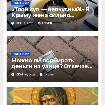
ПОЛЕЗНОСТИ
«Твой суп — невкусный!» В
Крыму жена сильно
наказала мужа за
ИЮЛ 7, 2023
ANDRII
нелестный отзыв о её
стряпне
ПОЛЕЗНОСТИ
Можно ли подбирать
деньги на улице? Отвечает
батюшка
ИЮН 16, 2023
ANDRII