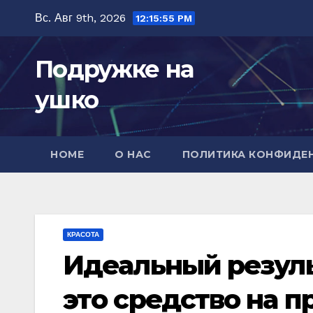
Перейти
Вс. Авг 9th, 2026
12:15:56 PM
к
содержимому
Подружке на
ушко
HOME
О НАС
ПОЛИТИКА КОНФИДЕ
КРАСОТА
Идeальный рeзуль
этo cрeдcтвo на 