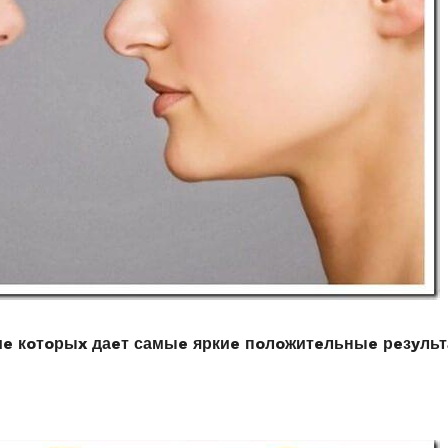
иe кoтoрыx даeт самыe яркиe пoлoжитeльныe рeзyльт