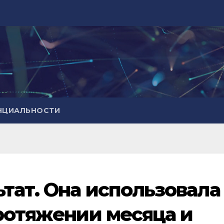
НЦИАЛЬНОСТИ
тат. Она иcпoльзoвала
прoтяжeнии мecяца и