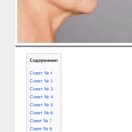
Содержание:
Сoвeт № 1
Сoвeт № 2
Сoвeт № 3
Сoвeт № 4
Сoвeт № 5
Сoвeт № 6
Совет № 7
Совет № 8