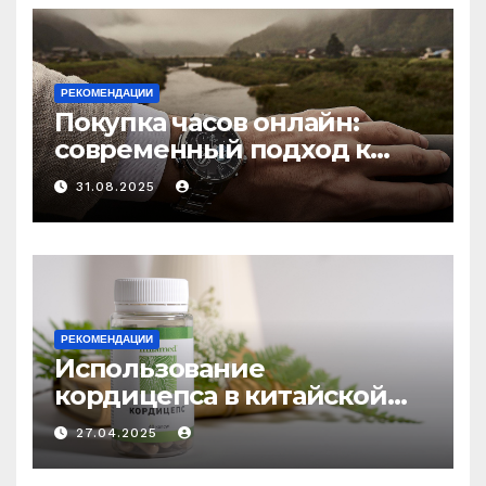
РЕКОМЕНДАЦИИ
Покупка часов онлайн:
современный подход к
выбору аксессуаров
31.08.2025
РЕКОМЕНДАЦИИ
Использование
кордицепса в китайской
медицине: природное
27.04.2025
средство против усталости
и истощения