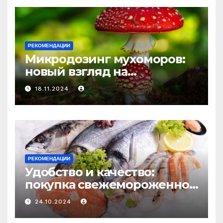
РЕКОМЕНДАЦИИ
Микродозинг мухоморов:
новый взгляд на
психоделику
18.11.2024
РЕКОМЕНДАЦИИ
Удобство и качество:
покупка свежемороженной
рыбы онлайн
24.10.2024