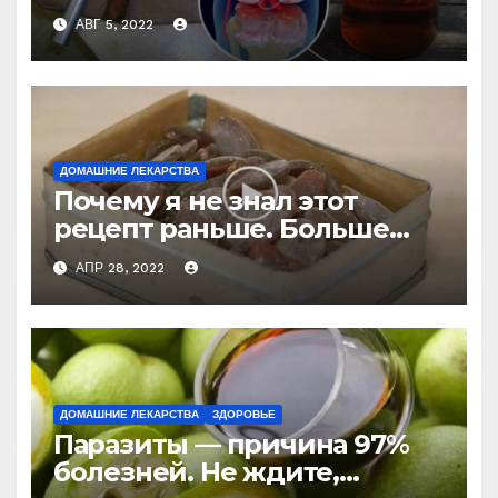
больше не болят
АВГ 5, 2022
ДОМАШНИЕ ЛЕКАРСТВА
Почему я не знал этот
рецепт раньше. Больше
никогда не буду покупать
АПР 28, 2022
лекарство от кашля!
ДОМАШНИЕ ЛЕКАРСТВА
ЗДОРОВЬЕ
Паразиты — причина 97%
болезней. Не ждите,