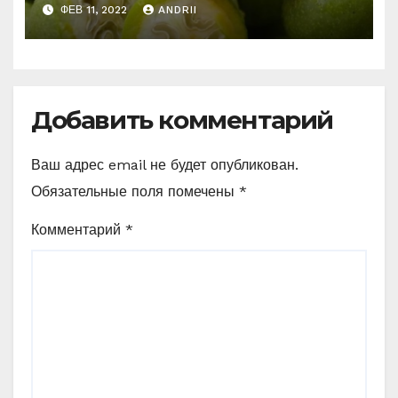
боритесь с ними уже
ФЕВ 11, 2022
ANDRII
сейчас (Рецепт)
Добавить комментарий
Ваш адрес email не будет опубликован.
Обязательные поля помечены
*
Комментарий
*