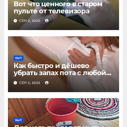
Вот что ценного в старом
пульте от телевизора
СЕН 2, 2022
БЫТ
Как быстро и дёшево
убрать запах пота с любой
одежды не стирая
СЕН 2, 2022
БЫТ