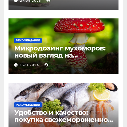
27.04.2025
средство против усталости
и истощения
РЕКОМЕНДАЦИИ
Микродозинг мухоморов:
новый взгляд на
психоделику
18.11.2024
РЕКОМЕНДАЦИИ
Удобство и качество:
покупка свежемороженной
рыбы онлайн