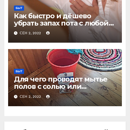
БЫТ
Как быстро и дёшево
убрать запах пота с любой
одежды не стирая
СЕН 2, 2022
БЫТ
Для чего проводят мытье
полов с солью или
очевидное — невероятное
СЕН 2, 2022