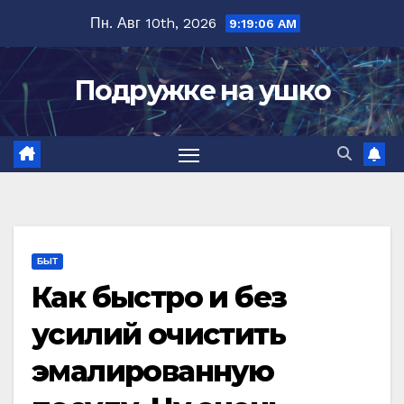
Перейти
Пн. Авг 10th, 2026
9:19:07 AM
к
содержимому
Подружке на ушко
БЫТ
Как быстро и без
усилий очистить
эмалированную