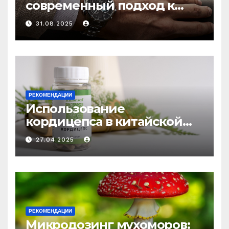
современный подход к
выбору аксессуаров
31.08.2025
РЕКОМЕНДАЦИИ
Использование
кордицепса в китайской
медицине: природное
27.04.2025
средство против усталости
и истощения
РЕКОМЕНДАЦИИ
Микродозинг мухоморов: