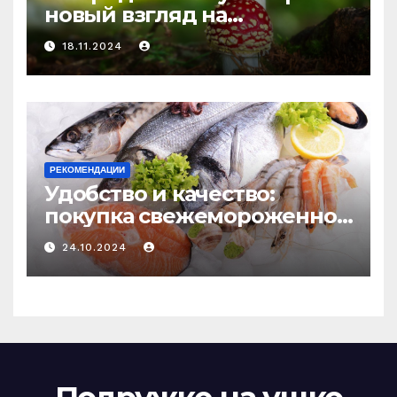
новый взгляд на
психоделику
18.11.2024
РЕКОМЕНДАЦИИ
Удобство и качество:
покупка свежемороженной
рыбы онлайн
24.10.2024