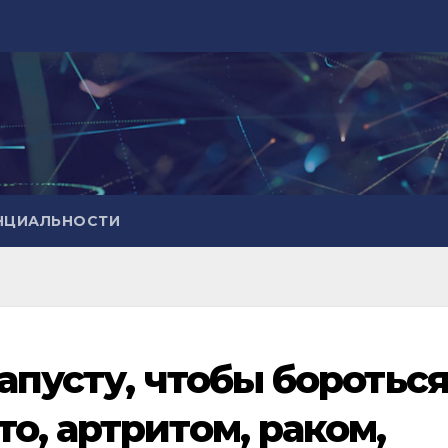
НЦИАЛЬНОСТИ
апусту, чтобы бороться
о, артритом, раком,