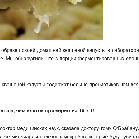
 образец своей домашней квашеной капусты в лаборатор
е. Мы обнаружили, что в порции ферментированных овощ
й квашеной капусты содержат больше пробиотиков чем вся
ьше, чем клеток примерно на 10 к 1!
октор медицинских наук, сказала доктору тому О’Брайану
яете миллиарды полезных микробов, которые будут убива