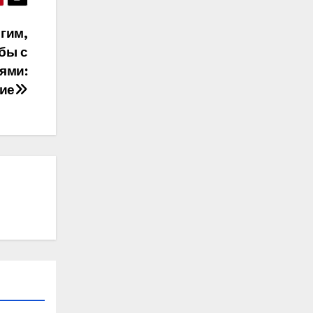
гим,
бы с
ями:
ие