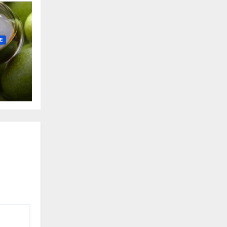
Е
ь с
ас