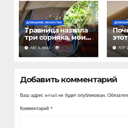
ДОМАШНИЕ ЛЕКАРСТВА
ДОМАШН
Травница назвала
Поче
три сорняка, мои
этот
суставы больше не
ран
АВГ 5, 2022
АПР 2
болят
нико
пок
лека
каш
Добавить комментарий
Ваш адрес email не будет опубликован.
Обязател
Комментарий
*