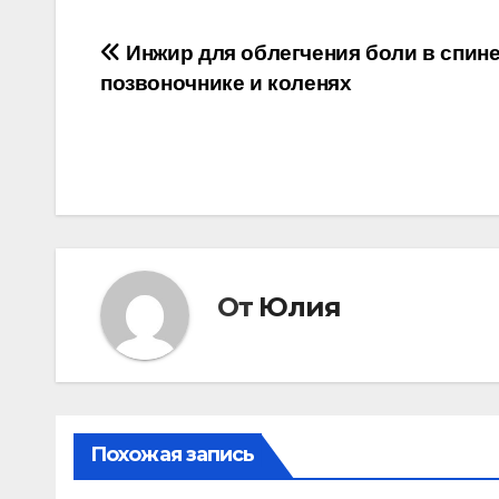
Навигация
Инжир для облегчения боли в спине
позвоночнике и коленях
по
записям
От
Юлия
Похожая запись