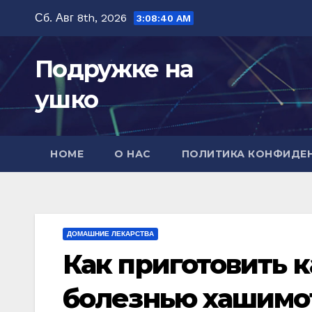
Перейти
Сб. Авг 8th, 2026
3:08:41 AM
к
содержимому
Подружке на
ушко
HOME
О НАС
ПОЛИТИКА КОНФИДЕ
ДОМАШНИЕ ЛЕКАРСТВА
Как приготовить к
болезнью хашимот