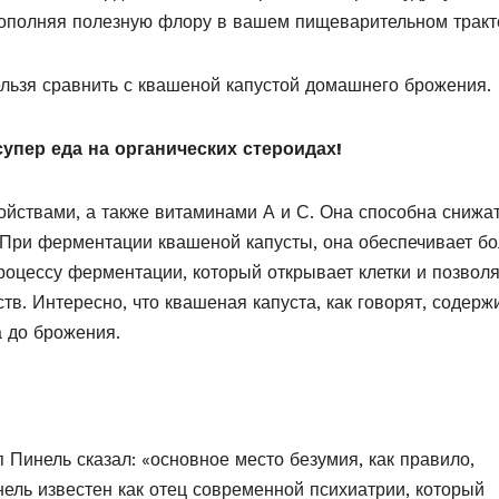
пополняя полезную флору в вашем пищеварительном тракте
льзя сравнить с квашеной капустой домашнего брожения.
упер еда на органических стероидах!
ойствами, а также витаминами А и С. Она способна снижа
 При ферментации квашеной капусты, она обеспечивает б
оцессу ферментации, который открывает клетки и позволя
в. Интересно, что квашеная капуста, как говорят, содерж
а до брожения.
 Пинель сказал: «основное место безумия, как правило,
нель известен как отец современной психиатрии, который