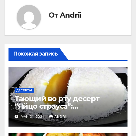
От
Andrii
Похожая запись
ДЕСЕРТЫ
Тающий во рту десерт
“Яйцо страуса”:
удивительно легко
МАР 31, 2021
ANDRII
приготовить