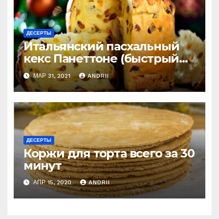
ДЕСЕРТЫ
Итальянский пасхальный
кекс Панеттоне (быстрый
рецепт). Готовлю
МАР 31, 2021
ANDRII
постоянно!
ДЕСЕРТЫ
Коржи для торта всего за 30
минут
АПР 15, 2020
ANDRII