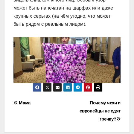
может быть напечатан на шарфах или даже
крупных серьгах (на чём угодно, что может
быть рядом с реальным лицом).
Навигация
Мама
Почему чехи и
европейцы не едят
по
гречку?
записям