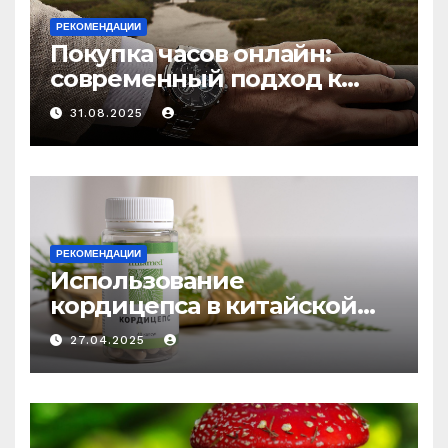
РЕКОМЕНДАЦИИ
Покупка часов онлайн:
современный подход к
выбору аксессуаров
31.08.2025
РЕКОМЕНДАЦИИ
Использование
кордицепса в китайской
медицине: природное
27.04.2025
средство против усталости
и истощения