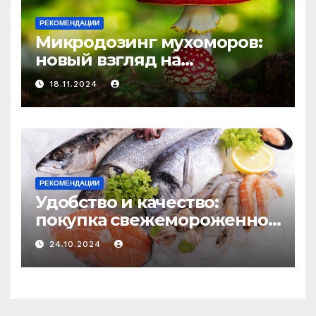
РЕКОМЕНДАЦИИ
Микродозинг мухоморов:
новый взгляд на
психоделику
18.11.2024
РЕКОМЕНДАЦИИ
Удобство и качество:
покупка свежемороженной
рыбы онлайн
24.10.2024