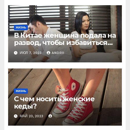
ЖИЗНЬ
В Китае женщина подала на
развод, чтобы избавиться
от мужа-деспота, который
ИЮЛ 7, 2023
ANDRII
заставлял её рожать 6 раз,
чтобы получить
наследника
ЖИЗНЬ
С чем носить женские
кеды?
МАЙ 23, 2023