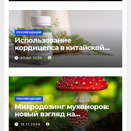
РЕКОМЕНДАЦИИ
Использование
кордицепса в китайской
медицине: природное
27.04.2025
средство против усталости
и истощения
РЕКОМЕНДАЦИИ
Микродозинг мухоморов:
новый взгляд на
психоделику
18.11.2024