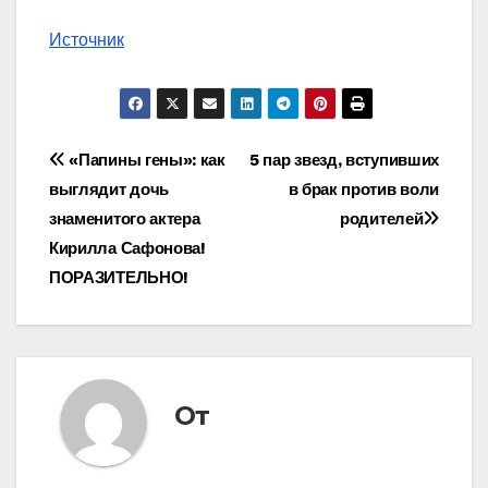
Источник
Навигация
«Папины гены»: как
5 пар звезд, вступивших
выглядит дочь
в брак против воли
по
знаменитого актера
родителей
записям
Кирилла Сафонова!
ПОРАЗИТЕЛЬНО!
От