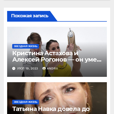
Похожая запись
ЗВЕЗДНАЯ ЖИЗНЬ
Кристина Астахова и
Алексей Рогонов — он умер
ради неё, а зря! Как
ИЮЛ 19, 2023
ANDRII
непредсказуема жизнь!
ЗВЕЗДНАЯ ЖИЗНЬ
Татьяна Навка довела до