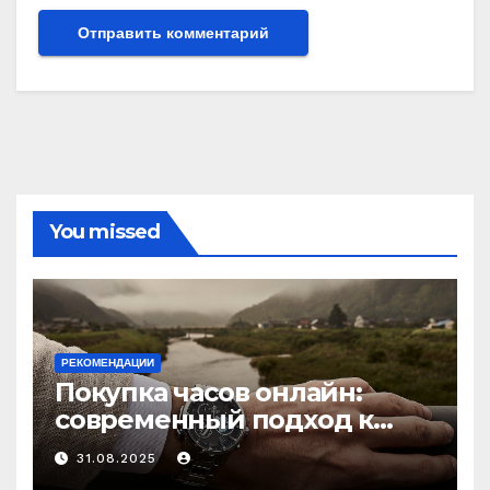
You missed
РЕКОМЕНДАЦИИ
Покупка часов онлайн:
современный подход к
выбору аксессуаров
31.08.2025