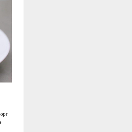
торт
е