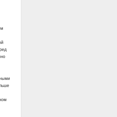
ем
ой
еред
нно
вными
ольше
шком