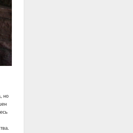
, но
шен
десь
тва.