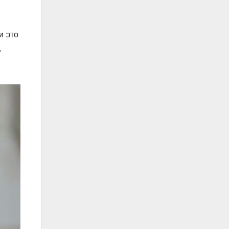
и это
,