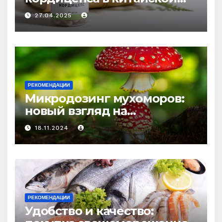
медицине: природное
27.04.2025
средство против усталости
и истощения
РЕКОМЕНДАЦИИ
Микродозинг мухоморов:
новый взгляд на
психоделику
18.11.2024
РЕКОМЕНДАЦИИ
Удобство и качество: