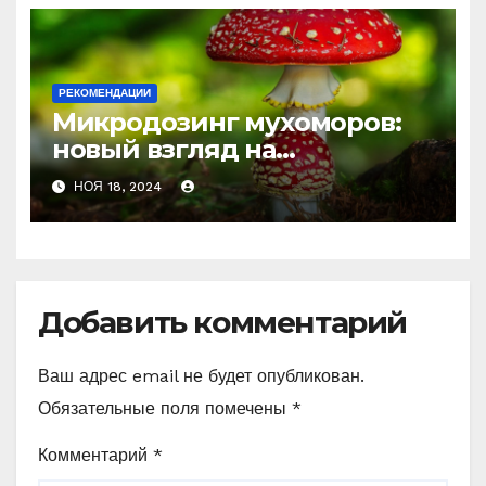
РЕКОМЕНДАЦИИ
Микродозинг мухоморов:
новый взгляд на
психоделику
НОЯ 18, 2024
Добавить комментарий
Ваш адрес email не будет опубликован.
Обязательные поля помечены
*
Комментарий
*