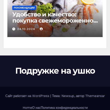
РЕКОМЕНДАЦИИ
Удобство и качество:
покупка свежемороженной
рыбы онлайн
24.10.2024
Подружке на ушко
Сайт работает на WordPress
|
Тема: Newsup, автор
Themeansar
Home
О нас
Политика конфиденциальности