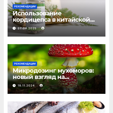
РЕКОМЕНДАЦИИ
Использование
кордицепса в китайской
медицине: природное
27.04.2025
средство против усталости
и истощения
РЕКОМЕНДАЦИИ
Микродозинг мухоморов:
новый взгляд на
психоделику
18.11.2024