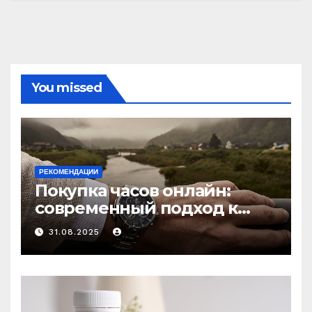
You missed
РЕКОМЕНДАЦИИ
Покупка часов онлайн:
современный подход к
выбору аксессуаров
31.08.2025