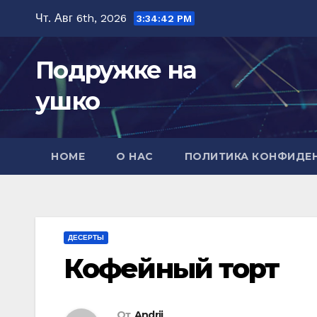
Перейти
Чт. Авг 6th, 2026
3:34:43 PM
к
содержимому
Подружке на
ушко
HOME
О НАС
ПОЛИТИКА КОНФИДЕ
ДЕСЕРТЫ
Кофейный торт
От
Andrii