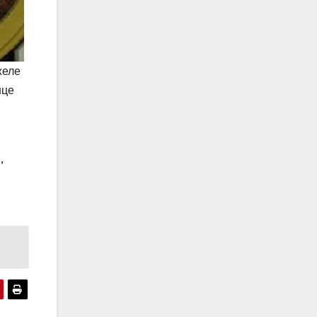
желе
нце
,