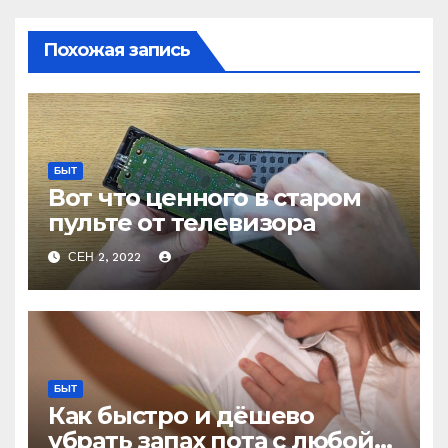
Похожая запись
БЫТ
Вот что ценного в старом
пульте от телевизора
СЕН 2, 2022
БЫТ
Как быстро и дёшево
убрать запах пота с любой