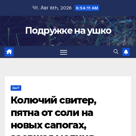
Перейти
Чт. Авг 6th, 2026
6:54:12 AM
к
содержимому
Подружке на ушко
БЫТ
Колючий свитер,
пятна от соли на
новых сапогах,