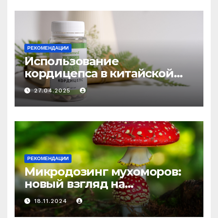
РЕКОМЕНДАЦИИ
Использование
кордицепса в китайской
медицине: природное
27.04.2025
средство против усталости
и истощения
РЕКОМЕНДАЦИИ
Микродозинг мухоморов:
новый взгляд на
психоделику
18.11.2024