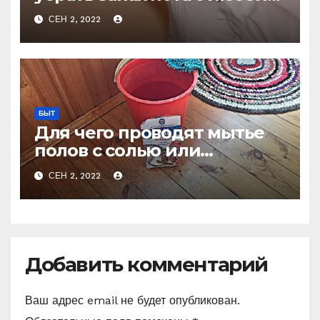
одежды не стирая
СЕН 2, 2022
БЫТ
Для чего проводят мытье
полов с солью или
очевидное — невероятное
СЕН 2, 2022
Добавить комментарий
Ваш адрес email не будет опубликован.