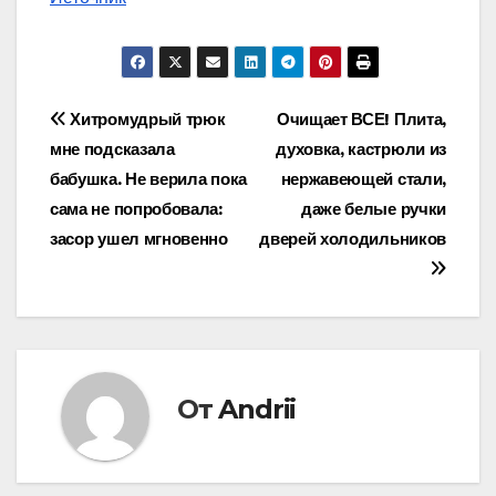
Навигация
Хитромудрый трюк
Очищает ВСЕ! Плита,
мне подсказала
духовка, кастрюли из
по
бабушка. Не верила пока
нержавеющей стали,
записям
сама не попробовала:
даже белые ручки
засор ушел мгновенно
дверей холодильников
От
Andrii