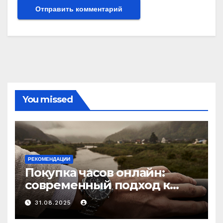
You missed
РЕКОМЕНДАЦИИ
Покупка часов онлайн:
современный подход к
выбору аксессуаров
31.08.2025