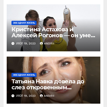
ЗВЕЗДНАЯ ЖИЗНЬ
Кристина Астахова и
Алексей Рогонов — он умер
ради неё, а зря! Как
ИЮЛ 19, 2023
ANDRII
непредсказуема жизнь!
ЗВЕЗДНАЯ ЖИЗНЬ
Татьяна Навка довела до
слез откровенным
признанием об Оксане
ИЮЛ 19, 2023
ANDRII
Домниной! Ну и ну!