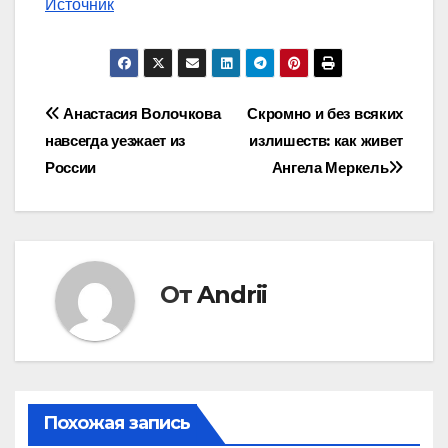
Источник
Навигация
Анастасия Волочкова
Скромно и без всяких
навсегда уезжает из
излишеств: как живет
по
России
Ангела Меркель
записям
От
Andrii
Похожая запись