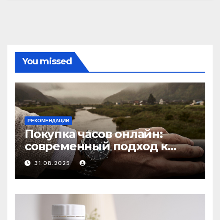
You missed
РЕКОМЕНДАЦИИ
Покупка часов онлайн:
современный подход к
выбору аксессуаров
31.08.2025