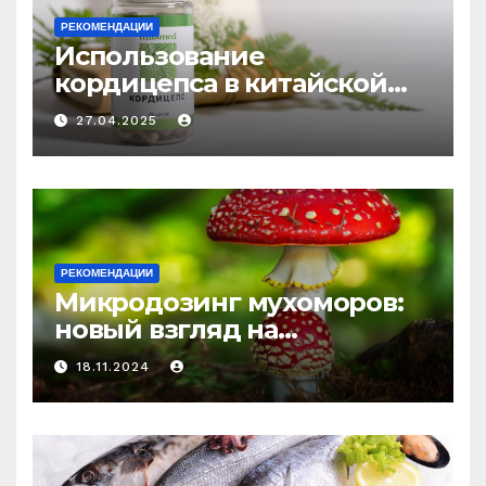
РЕКОМЕНДАЦИИ
Использование
кордицепса в китайской
медицине: природное
27.04.2025
средство против усталости
и истощения
РЕКОМЕНДАЦИИ
Микродозинг мухоморов:
новый взгляд на
психоделику
18.11.2024