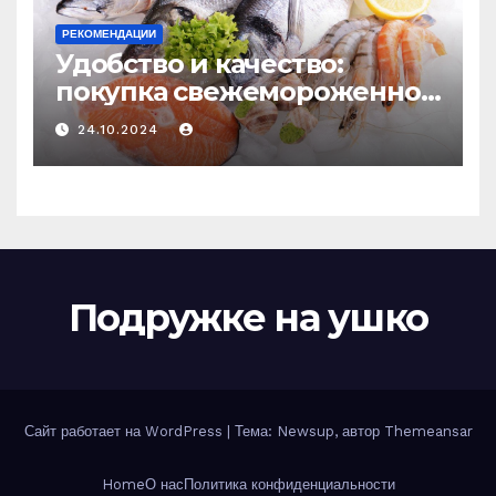
РЕКОМЕНДАЦИИ
Удобство и качество:
покупка свежемороженной
рыбы онлайн
24.10.2024
Подружке на ушко
Сайт работает на WordPress
|
Тема: Newsup, автор
Themeansar
Home
О нас
Политика конфиденциальности