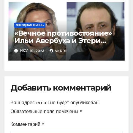
ЗВЕЗДНАЯ ЖИЗНЬ
«Вечное противостояние»
Ильи Авербуха и Этери
Тутберидзе. Кто же
ИЮЛ 19, 2023
ANDRII
«перетянет одеяло» на
себя
Добавить комментарий
Ваш адрес email не будет опубликован.
Обязательные поля помечены
*
Комментарий
*