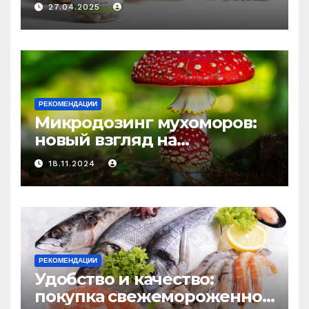
медицине: природное
27.04.2025
средство против усталости
и истощения
РЕКОМЕНДАЦИИ
Микродозинг мухоморов:
новый взгляд на
психоделику
18.11.2024
РЕКОМЕНДАЦИИ
Удобство и качество:
покупка свежемороженной