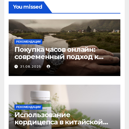
You missed
РЕКОМЕНДАЦИИ
Покупка часов онлайн:
современный подход к
выбору аксессуаров
31.08.2025
РЕКОМЕНДАЦИИ
Использование
кордицепса в китайской