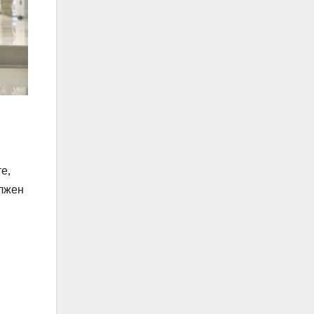
е,
олжен