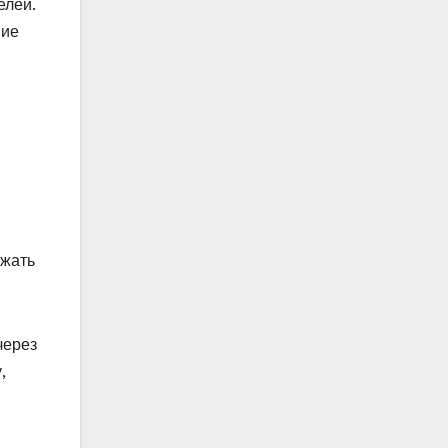
елей.
вие
ежать
через
,