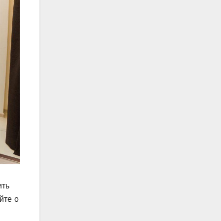
ить
йте о