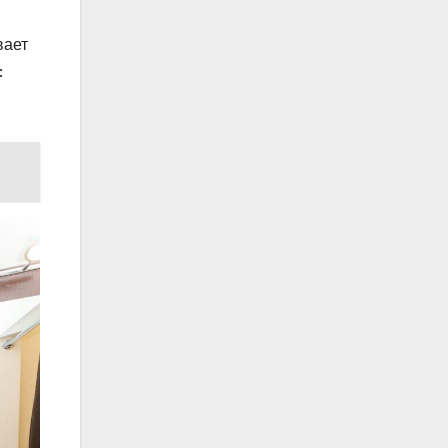
вает
: