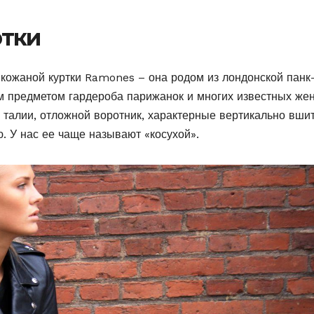
ртки
й кожаной куртки Ramones – она родом из лондонской панк
ым предметом гардероба парижанок и многих известных же
 талии, отложной воротник, характерные вертикально вши
. У нас ее чаще называют «косухой».