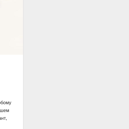
юбому
ашем
нт,