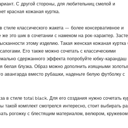
ариант. С другой стороны, для любительниц смелой и
т красная кожаная куртка.
в стиле классического жакета — более консервативное и
 же это шик в сочетании с намеком на рок-характер. Заст
зысканности этому изделию. Такая женская кожаная куртка 
сапогами. Его также можно сочетать с классическими
имально сдержанного эффекта попробуйте юбку-карандаш
ая белая блузка. Образ можно дополнить изящными золот
о авангарда вместо рубашки, наденьте белую футболку с
 в стиле total black. Для его создания нужно сочетать ку
ы такой комплект смотрелся интересно, стоит выбирать р
вать рогожку с блестящим материалом, велюром, кружевом