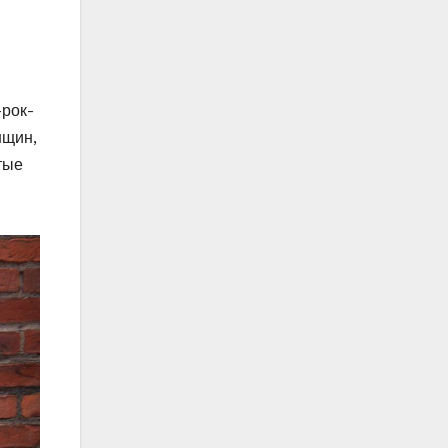
-рок-
нщин,
тые