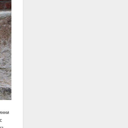
инни
с
да