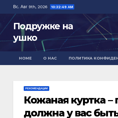
Перейти
Вс. Авг 9th, 2026
10:32:51 AM
к
содержимому
Подружке на
ушко
HOME
О НАС
ПОЛИТИКА КОНФИДЕ
РЕКОМЕНДАЦИИ
Кожаная куртка – 
должна у вас быт