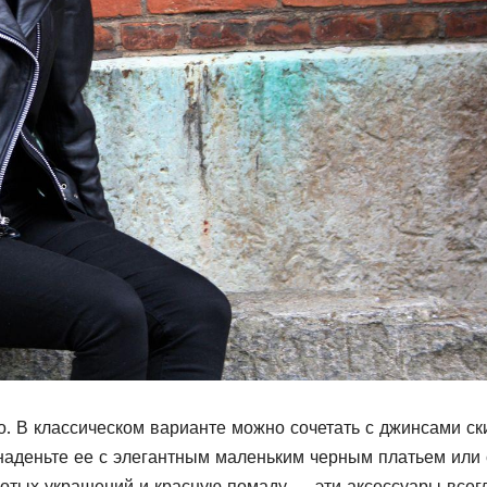
о. В классическом варианте можно сочетать с джинсами ск
наденьте ее с элегантным маленьким черным платьем или 
отых украшений и красную помаду — эти аксессуары всег