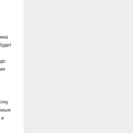
ежка
будет
 до
ыми
ртку
азные
 и